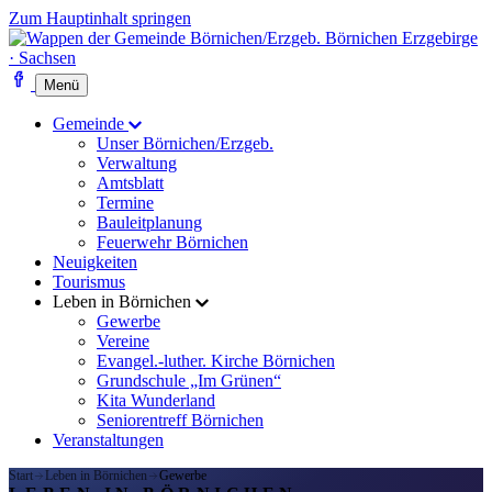
Zum Hauptinhalt springen
Börnichen
Erzgebirge
· Sachsen
Menü
Gemeinde
Unser Börnichen/Erzgeb.
Verwaltung
Amtsblatt
Termine
Bauleitplanung
Feuerwehr Börnichen
Neuigkeiten
Tourismus
Leben in Börnichen
Gewerbe
Vereine
Evangel.-luther. Kirche Börnichen
Grundschule „Im Grünen“
Kita Wunderland
Seniorentreff Börnichen
Veranstaltungen
Start
Leben in Börnichen
Gewerbe