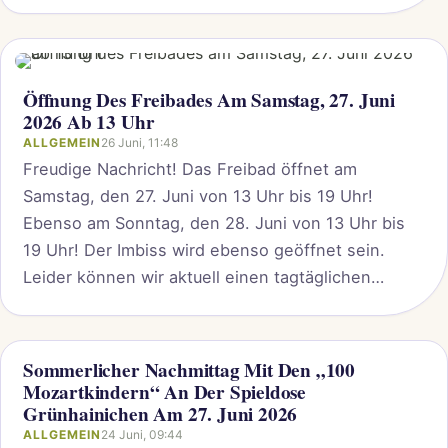
wir mit vereinten Kräften auf einen Kreis von
ehrenamtlichen Helfern zurück greifen, die die
entsprechende Ausbildung zum
Rettungsschwimmer absolviert haben, um den
Öffnung Des Freibades Am Samstag, 27. Juni
Badebetrieb...
2026 Ab 13 Uhr
ALLGEMEIN
26 Juni, 11:48
Freudige Nachricht! Das Freibad öffnet am
Samstag, den 27. Juni von 13 Uhr bis 19 Uhr!
Ebenso am Sonntag, den 28. Juni von 13 Uhr bis
19 Uhr! Der Imbiss wird ebenso geöffnet sein.
Leider können wir aktuell einen tagtäglichen
Badebetrieb aus krankheitsbedingten Gründen
nicht garantieren. Wir werden Sie jedoch stetig zu
den Öffnungstagen über...
Sommerlicher Nachmittag Mit Den „100
Mozartkindern“ An Der Spieldose
Grünhainichen Am 27. Juni 2026
ALLGEMEIN
24 Juni, 09:44