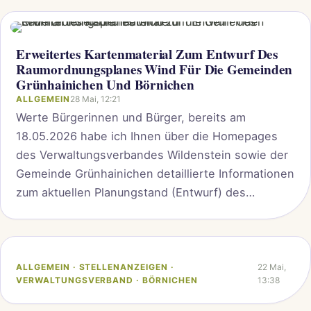
gegeben. Wir halten Sie auf dem Laufenden! -Die
Gemeinde Grünhainichen-
Erweitertes Kartenmaterial Zum Entwurf Des
Raumordnungsplanes Wind Für Die Gemeinden
Grünhainichen Und Börnichen
ALLGEMEIN
28 Mai, 12:21
Werte Bürgerinnen und Bürger, bereits am
18.05.2026 habe ich Ihnen über die Homepages
des Verwaltungsverbandes Wildenstein sowie der
Gemeinde Grünhainichen detaillierte Informationen
zum aktuellen Planungstand (Entwurf) des
Raumordnungsplanes Wind des
Planungsverbandes Region Chemnitz zur
Verfügung gestellt. In diesem Beitrag sind
sämtliche Links sowie Informationen zu den
ALLGEMEIN · STELLENANZEIGEN ·
22 Mai,
VERWALTUNGSVERBAND · BÖRNICHEN
13:38
Planunterlagen, zum Kartenmaterial sowie zu den
Möglichkeiten der Beteiligung…