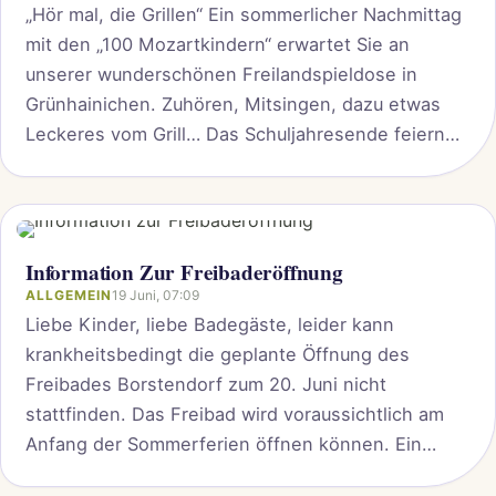
„Hör mal, die Grillen“ Ein sommerlicher Nachmittag
mit den „100 Mozartkindern“ erwartet Sie an
unserer wunderschönen Freilandspieldose in
Grünhainichen. Zuhören, Mitsingen, dazu etwas
Leckeres vom Grill… Das Schuljahresende feiern
unsere „100 Mozartkinder“ musikalisch-kulinarisch
an der großen Freilandspieldose in Grünhainichen
und laden alle herzlich zum Mitsingen und
Mitfeiern ein! Beginn: 15 Uhr Eintritt frei! Spende
Information Zur Freibaderöffnung
erbeten...
ALLGEMEIN
19 Juni, 07:09
Liebe Kinder, liebe Badegäste, leider kann
krankheitsbedingt die geplante Öffnung des
Freibades Borstendorf zum 20. Juni nicht
stattfinden. Das Freibad wird voraussichtlich am
Anfang der Sommerferien öffnen können. Ein
genauer Termin wird über die Homepage bekannt