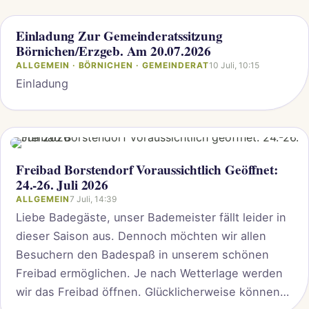
Raumordnungsplan Wind (ROPW) als
Windenergiegebiete festzulegenden
Einladung Zur Gemeinderatssitzung
Vorranggebiete Windenergie. Bereits im Jahr 2024
Börnichen/Erzgeb. Am 20.07.2026
haben wir uns – innerhalb der beiden Gemeinden
ALLGEMEIN · BÖRNICHEN · GEMEINDERAT
10 Juli, 10:15
Börnichen und Grünhainichen – im Zuge...
Einladung
Freibad Borstendorf Voraussichtlich Geöffnet:
24.-26. Juli 2026
ALLGEMEIN
7 Juli, 14:39
Liebe Badegäste, unser Bademeister fällt leider in
dieser Saison aus. Dennoch möchten wir allen
Besuchern den Badespaß in unserem schönen
Freibad ermöglichen. Je nach Wetterlage werden
wir das Freibad öffnen. Glücklicherweise können