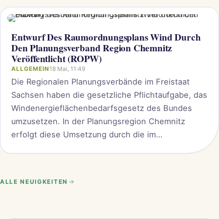
Entwurf Des Raumordnungsplans Wind Durch
Den Planungsverband Region Chemnitz
Veröffentlicht (ROPW)
ALLGEMEIN
18 Mai, 11:49
Die Regionalen Planungsverbände im Freistaat
Sachsen haben die gesetzliche Pflichtaufgabe, das
Windenergieflächenbedarfsgesetz des Bundes
umzusetzen. In der Planungsregion Chemnitz
erfolgt diese Umsetzung durch die im
Raumordnungsplan Wind (ROPW) als
Windenergiegebiete festzulegenden
Vorranggebiete Windenergie. Bereits im Jahr 2024
ALLE NEUIGKEITEN
haben wir uns innerhalb der beiden Gemeinden
Börnichen und Grünhainichen, im Zuge der
frühzeitigen Bürgerbeteiligung, intensiv mit