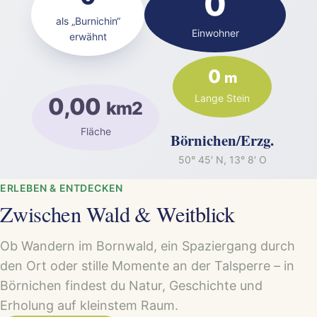
0
als „Burnichin“
Einwohner
erwähnt
0
m
Lange Stein
0,00
km2
Fläche
Börnichen/Erzg.
50° 45′ N, 13° 8′ O
ERLEBEN & ENTDECKEN
Zwischen Wald & Weitblick
Ob Wandern im Bornwald, ein Spaziergang durch
den Ort oder stille Momente an der Talsperre – in
Börnichen findest du Natur, Geschichte und
Erholung auf kleinstem Raum.