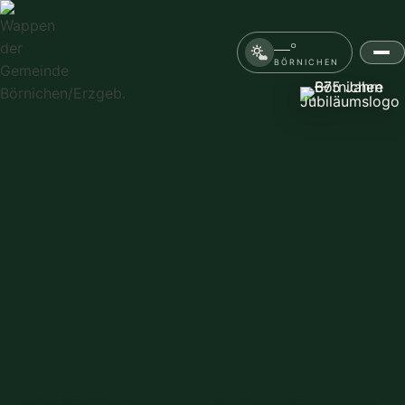
—°
BÖRNICHEN