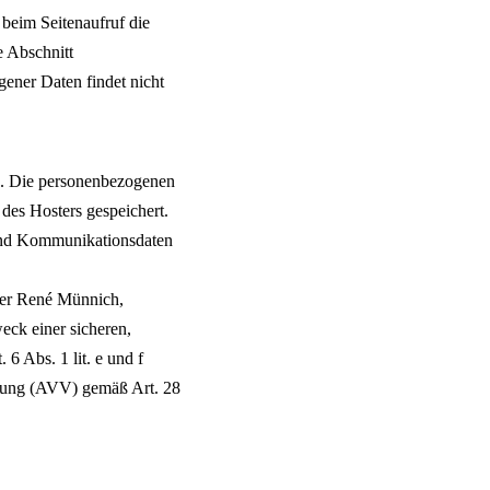
 beim Seitenaufruf die
e Abschnitt
ener Daten findet nicht
r). Die personenbezogenen
 des Hosters gespeichert.
 und Kommunikationsdaten
ber René Münnich,
ck einer sicheren,
 6 Abs. 1 lit. e und f
itung (AVV) gemäß Art. 28