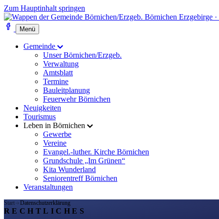
Zum Hauptinhalt springen
Börnichen
Erzgebirge ·
Menü
Gemeinde
Unser Börnichen/Erzgeb.
Verwaltung
Amtsblatt
Termine
Bauleitplanung
Feuerwehr Börnichen
Neuigkeiten
Tourismus
Leben in Börnichen
Gewerbe
Vereine
Evangel.-luther. Kirche Börnichen
Grundschule „Im Grünen“
Kita Wunderland
Seniorentreff Börnichen
Veranstaltungen
Start
Datenschutzerklärung
RECHTLICHES