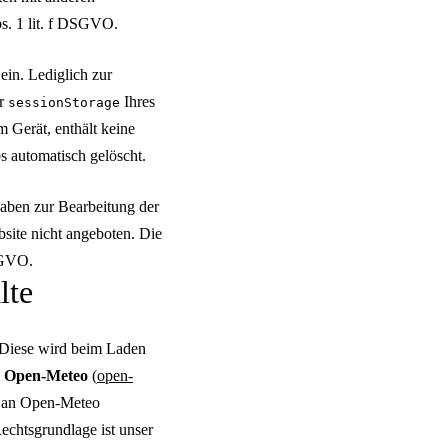
s. 1 lit. f DSGVO.
in. Lediglich zur
er
Ihres
sessionStorage
m Gerät, enthält keine
 automatisch gelöscht.
aben zur Bearbeitung der
bsite nicht angeboten. Die
DSGVO.
lte
. Diese wird beim Laden
s
Open-Meteo
(
open-
gt an Open-Meteo
echtsgrundlage ist unser