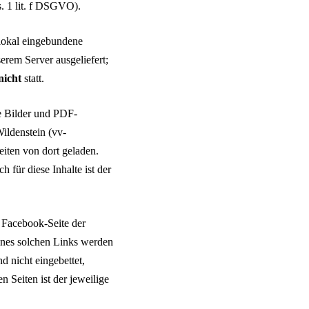
s. 1 lit. f DSGVO).
 lokal eingebundene
erem Server ausgeliefert;
nicht
statt.
ge Bilder und PDF-
ldenstein (vv-
eiten von dort geladen.
 für diese Inhalte ist der
 Facebook-Seite der
ines solchen Links werden
d nicht eingebettet,
n Seiten ist der jeweilige